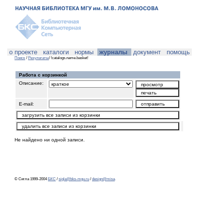
о проекте
каталоги
нормы
журналы
документ
помощь
Поиск
/
Результаты
/ !catalogs.name.basket!
Работа с корзинкой
Описание:
E-mail:
Не найдено ни одной записи.
© Сигла 1999-2004
БКС
/
sigla@bks-mgu.ru
/
design@misa
.