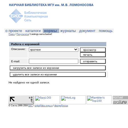
о проекте
каталоги
нормы
журналы
документ
помощь
Поиск
/
Результаты
/ !catalogs.name.basket!
Работа с корзинкой
Описание:
E-mail:
Не найдено ни одной записи.
© Сигла 1999-2004
БКС
/
sigla@bks-mgu.ru
/
design@misa
.