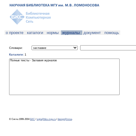
о проекте
каталоги
нормы
журналы
документ
помощь
Словари:
Каталоги:
1
© Сигла 1999-2004
БКС
/
sigla@bks-mgu.ru
/
design@misa
.