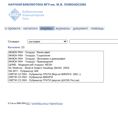
о проекте
каталоги
нормы
журналы
документ
помощь
Словари:
Каталоги:
23
© Сигла 1999-2004
БКС
/
sigla@bks-mgu.ru
/
design@misa
.