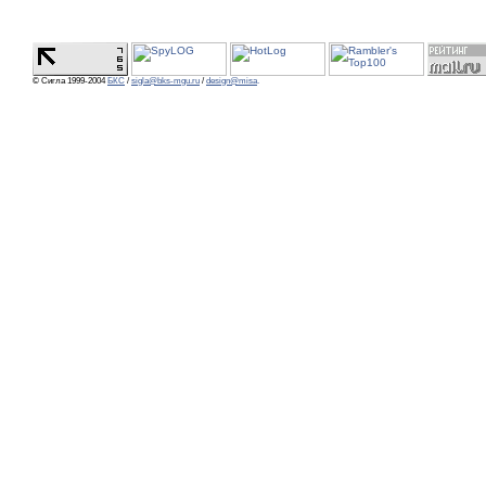
© Сигла 1999-2004
БКС
/
sigla@bks-mgu.ru
/
design@misa
.