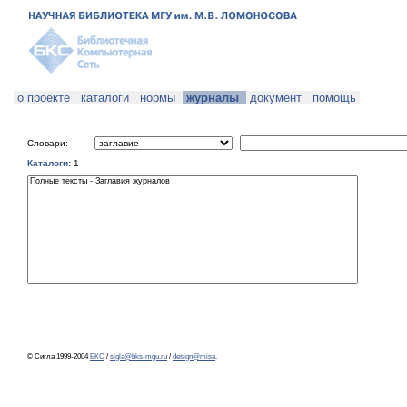
о проекте
каталоги
нормы
журналы
документ
помощь
Словари:
Каталоги:
1
© Сигла 1999-2004
БКС
/
sigla@bks-mgu.ru
/
design@misa
.