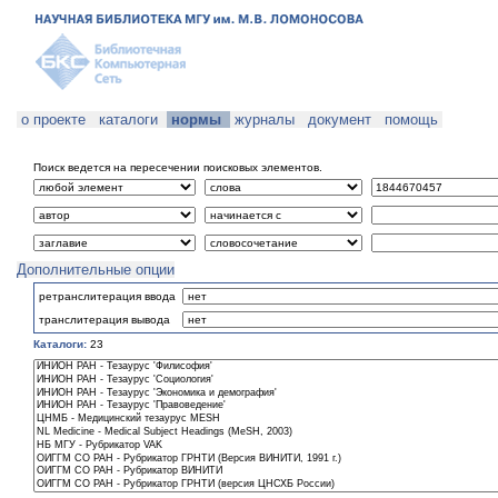
о проекте
каталоги
нормы
журналы
документ
помощь
Поиск ведется на пересечении поисковых элементов.
Дополнительные опции
ретранслитерация ввода
транслитерация вывода
Каталоги:
23