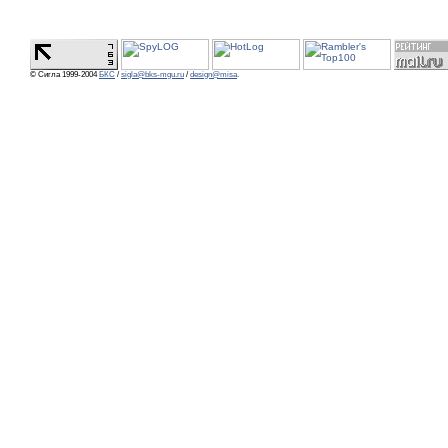
© Сигла 1999-2004
БКС
/
sigla@bks-mgu.ru
/
design@misa
.