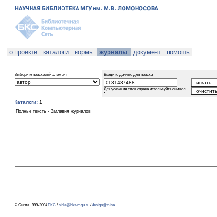
о проекте
каталоги
нормы
журналы
документ
помощь
Выберите поисковый элемент
Введите данные для поиска
Для усечения слов справа используйте символ
*.
Каталоги:
1
© Сигла 1999-2004
БКС
/
sigla@bks-mgu.ru
/
design@misa
.