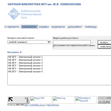
о проекте
каталоги
нормы
журналы
документ
помощь
Выберите поисковый элемент
Введите данные для поиска
Для усечения слов справа используйте символ
*.
Каталоги:
6
© Сигла 1999-2004
БКС
/
sigla@bks-mgu.ru
/
design@misa
.