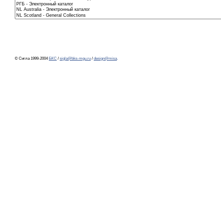
© Сигла 1999-2004
БКС
/
sigla@bks-mgu.ru
/
design@misa
.