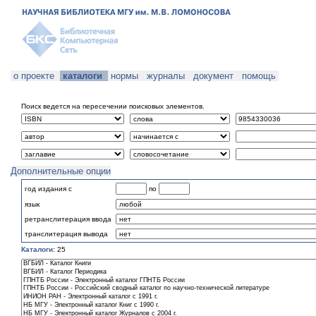
о проекте
каталоги
нормы
журналы
документ
помощь
Поиск ведется на пересечении поисковых элементов.
Дополнительные опции
год издания с
по
язык
ретранслитерация ввода
транслитерация вывода
Каталоги:
25