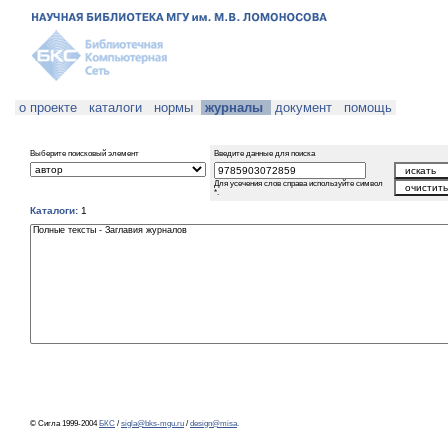
о проекте
каталоги
нормы
журналы
документ
помощь
Выберите поисковый элемент
Введите данные для поиска
Для усечения слов справа используйте символ
*.
Каталоги:
1
© Сигла 1999-2004
БКС
/
sigla@bks-mgu.ru
/
design@misa
.