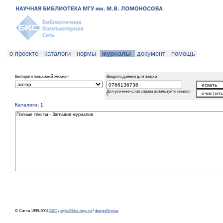
о проекте
каталоги
нормы
журналы
документ
помощь
Выберите поисковый элемент
Введите данные для поиска
Для усечения слов справа используйте символ
*.
Каталоги:
1
© Сигла 1999-2004
БКС
/
sigla@bks-mgu.ru
/
design@misa
.