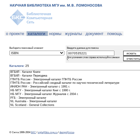
о проекте
каталоги
нормы
журналы
документ
помощь
Выберите поисковый элемент
Введите данные для поиска
Для усечения слов справа используйте символ
*.
Каталоги:
25
© Сигла 1999-2004
БКС
/
sigla@bks-mgu.ru
/
design@misa
.