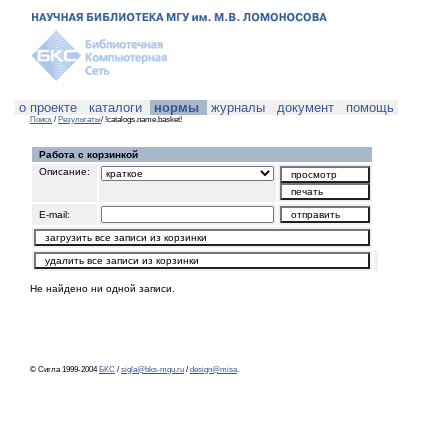
о проекте
каталоги
нормы
журналы
документ
помощь
Поиск
/
Результаты
/ !catalogs.name.basket!
Работа с корзинкой
Описание:
E-mail:
Не найдено ни одной записи.
© Сигла 1999-2004
БКС
/
sigla@bks-mgu.ru
/
design@misa
.