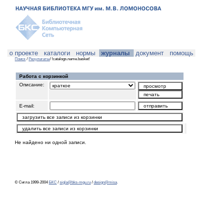
о проекте
каталоги
нормы
журналы
документ
помощь
Поиск
/
Результаты
/ !catalogs.name.basket!
Работа с корзинкой
Описание:
E-mail:
Не найдено ни одной записи.
© Сигла 1999-2004
БКС
/
sigla@bks-mgu.ru
/
design@misa
.