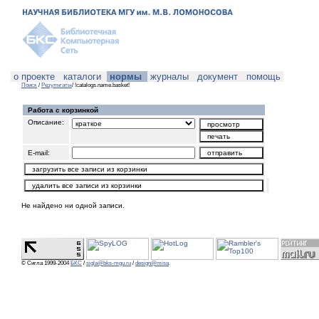
о проекте
каталоги
нормы
журналы
документ
помощь
Поиск
/
Результаты
/ !catalogs.name.basket!
Работа с корзинкой
Описание:
E-mail:
Не найдено ни одной записи.
© Сигла 1999-2004
БКС
/
sigla@bks-mgu.ru
/
design@misa
.