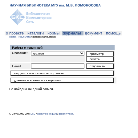
о проекте
каталоги
нормы
журналы
документ
помощь
Поиск
/
Результаты
/ !catalogs.name.basket!
Работа с корзинкой
Описание:
E-mail:
Не найдено ни одной записи.
© Сигла 1999-2004
БКС
/
sigla@bks-mgu.ru
/
design@misa
.