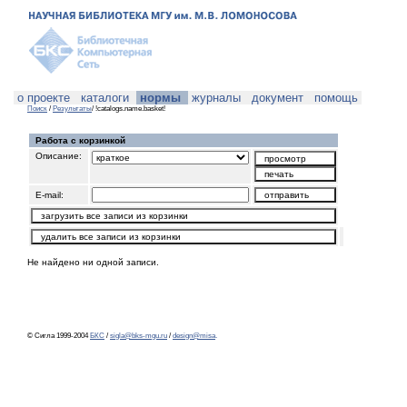
о проекте
каталоги
нормы
журналы
документ
помощь
Поиск
/
Результаты
/ !catalogs.name.basket!
Работа с корзинкой
Описание:
E-mail:
Не найдено ни одной записи.
© Сигла 1999-2004
БКС
/
sigla@bks-mgu.ru
/
design@misa
.