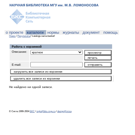
о проекте
каталоги
нормы
журналы
документ
помощь
Поиск
/
Результаты
/ !catalogs.name.basket!
Работа с корзинкой
Описание:
E-mail:
Не найдено ни одной записи.
© Сигла 1999-2004
БКС
/
sigla@bks-mgu.ru
/
design@misa
.