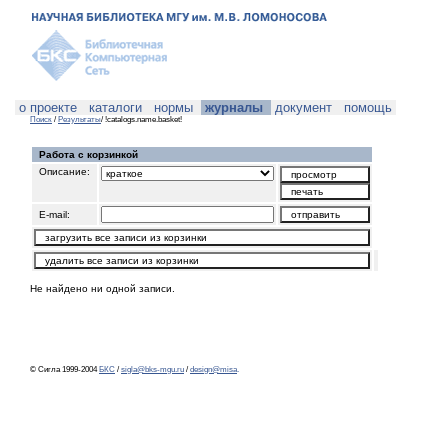
о проекте
каталоги
нормы
журналы
документ
помощь
Поиск
/
Результаты
/ !catalogs.name.basket!
Работа с корзинкой
Описание:
E-mail:
Не найдено ни одной записи.
© Сигла 1999-2004
БКС
/
sigla@bks-mgu.ru
/
design@misa
.