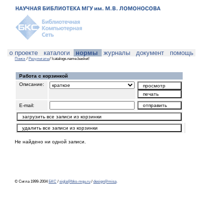
о проекте
каталоги
нормы
журналы
документ
помощь
Поиск
/
Результаты
/ !catalogs.name.basket!
Работа с корзинкой
Описание:
E-mail:
Не найдено ни одной записи.
© Сигла 1999-2004
БКС
/
sigla@bks-mgu.ru
/
design@misa
.