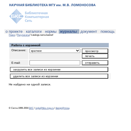
о проекте
каталоги
нормы
журналы
документ
помощь
Поиск
/
Результаты
/ !catalogs.name.basket!
Работа с корзинкой
Описание:
E-mail:
Не найдено ни одной записи.
© Сигла 1999-2004
БКС
/
sigla@bks-mgu.ru
/
design@misa
.