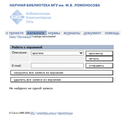
о проекте
каталоги
нормы
журналы
документ
помощь
Поиск
/
Результаты
/ !catalogs.name.basket!
Работа с корзинкой
Описание:
E-mail:
Не найдено ни одной записи.
© Сигла 1999-2004
БКС
/
sigla@bks-mgu.ru
/
design@misa
.