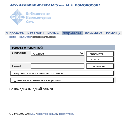
о проекте
каталоги
нормы
журналы
документ
помощь
Поиск
/
Результаты
/ !catalogs.name.basket!
Работа с корзинкой
Описание:
E-mail:
Не найдено ни одной записи.
© Сигла 1999-2004
БКС
/
sigla@bks-mgu.ru
/
design@misa
.