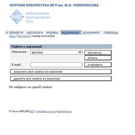
о проекте
каталоги
нормы
журналы
документ
помощь
Поиск
/
Результаты
/ !catalogs.name.basket!
Работа с корзинкой
Описание:
E-mail:
Не найдено ни одной записи.
© Сигла 1999-2004
БКС
/
sigla@bks-mgu.ru
/
design@misa
.