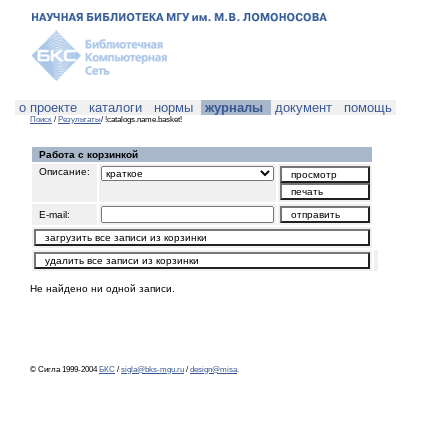
о проекте
каталоги
нормы
журналы
документ
помощь
Поиск
/
Результаты
/ !catalogs.name.basket!
Работа с корзинкой
Описание:
E-mail:
Не найдено ни одной записи.
© Сигла 1999-2004
БКС
/
sigla@bks-mgu.ru
/
design@misa
.