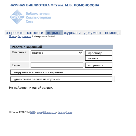
о проекте
каталоги
нормы
журналы
документ
помощь
Поиск
/
Результаты
/ !catalogs.name.basket!
Работа с корзинкой
Описание:
E-mail:
Не найдено ни одной записи.
© Сигла 1999-2004
БКС
/
sigla@bks-mgu.ru
/
design@misa
.