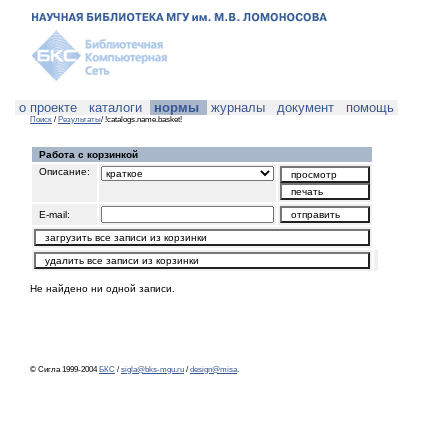
о проекте
каталоги
нормы
журналы
документ
помощь
Поиск
/
Результаты
/ !catalogs.name.basket!
Работа с корзинкой
Описание:
E-mail:
Не найдено ни одной записи.
© Сигла 1999-2004
БКС
/
sigla@bks-mgu.ru
/
design@misa
.