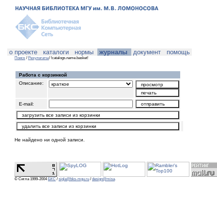
о проекте
каталоги
нормы
журналы
документ
помощь
Поиск
/
Результаты
/ !catalogs.name.basket!
Работа с корзинкой
Описание:
E-mail:
Не найдено ни одной записи.
© Сигла 1999-2004
БКС
/
sigla@bks-mgu.ru
/
design@misa
.