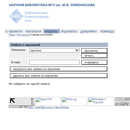
о проекте
каталоги
нормы
журналы
документ
помощь
Поиск
/
Результаты
/ !catalogs.name.basket!
Работа с корзинкой
Описание:
E-mail:
Не найдено ни одной записи.
© Сигла 1999-2004
БКС
/
sigla@bks-mgu.ru
/
design@misa
.