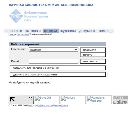
о проекте
каталоги
нормы
журналы
документ
помощь
Поиск
/
Результаты
/ !catalogs.name.basket!
Работа с корзинкой
Описание:
E-mail:
Не найдено ни одной записи.
© Сигла 1999-2004
БКС
/
sigla@bks-mgu.ru
/
design@misa
.