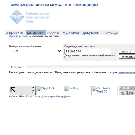
о проекте
каталоги
нормы
журналы
документ
помощь
Поиск
/
Результаты
/ Объединенный результат
Выберите поисковый элемент
Введите данные для поиска
Для усечения слов справа используйте символ
*.
Прогресс:
Не найдено ни одной записи. Объединенный результат обновляется при
перезагруз
© Сигла 1999-2004
БКС
/
sigla@bks-mgu.ru
/
design@misa
.