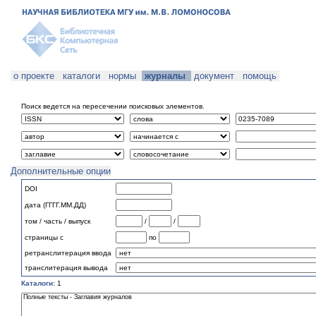
о проекте
каталоги
нормы
журналы
документ
помощь
Поиск ведется на пересечении поисковых элементов.
Дополнительные опции
DOI
дата (ГГГГ.ММ.ДД)
том / часть / выпуск
/
/
страницы с
по
ретранслитерация ввода
транслитерация вывода
Каталоги:
1