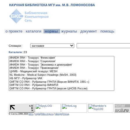
о проекте
каталоги
нормы
журналы
документ
помощь
Словари:
Каталоги:
23
© Сигла 1999-2004
БКС
/
sigla@bks-mgu.ru
/
design@misa
.