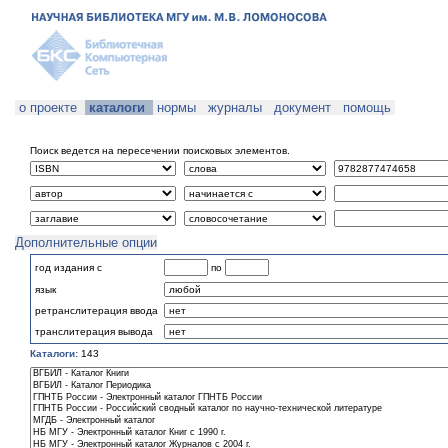
о проекте
каталоги
нормы
журналы
документ
помощь
Поиск ведется на пересечении поисковых элементов.
Дополнительные опции
год издания с
по
язык
ретранслитерация ввода
транслитерация вывода
Каталоги:
143