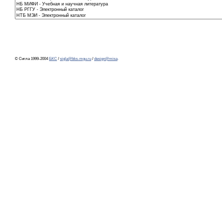
© Сигла 1999-2004
БКС
/
sigla@bks-mgu.ru
/
design@misa
.