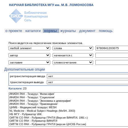
о проекте
каталоги
нормы
журналы
документ
помощь
Поиск ведется на пересечении поисковых элементов.
Дополнительные опции
ретранслитерация ввода
транслитерация вывода
Каталоги:
23