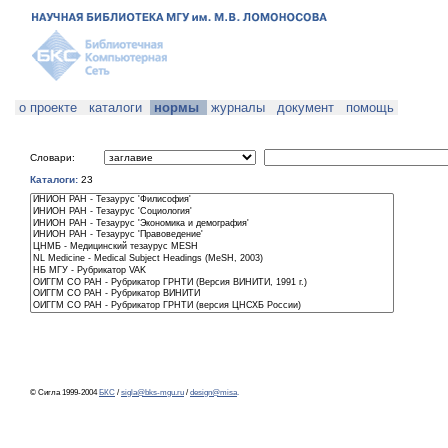
о проекте
каталоги
нормы
журналы
документ
помощь
Словари:
Каталоги:
23
© Сигла 1999-2004
БКС
/
sigla@bks-mgu.ru
/
design@misa
.