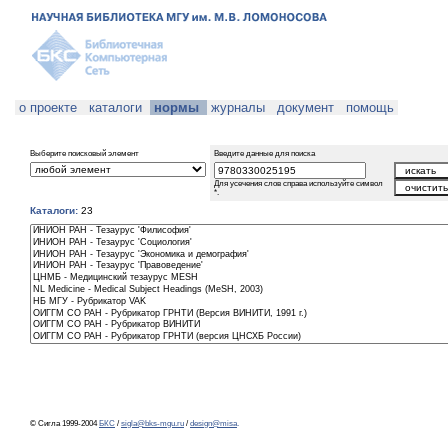
о проекте
каталоги
нормы
журналы
документ
помощь
Выберите поисковый элемент
Введите данные для поиска
Для усечения слов справа используйте символ
*.
Каталоги:
23
© Сигла 1999-2004
БКС
/
sigla@bks-mgu.ru
/
design@misa
.