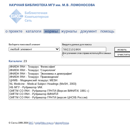
о проекте
каталоги
нормы
журналы
документ
помощь
Выберите поисковый элемент
Введите данные для поиска
Для усечения слов справа используйте символ
*.
Каталоги:
23
© Сигла 1999-2004
БКС
/
sigla@bks-mgu.ru
/
design@misa
.