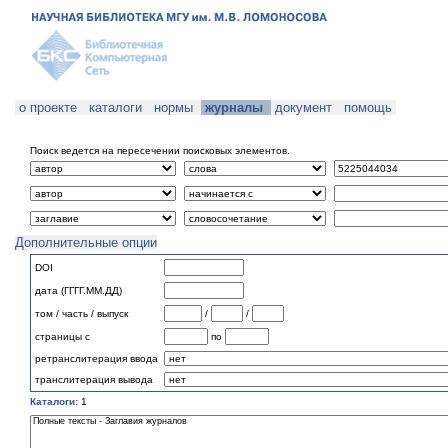
о проекте
каталоги
нормы
журналы
документ
помощь
Поиск ведется на пересечении поисковых элементов.
Дополнительные опции
DOI
дата (ГГГГ.ММ.ДД)
том / часть / выпуск
/
/
страницы с
по
ретранслитерация ввода
транслитерация вывода
Каталоги:
1