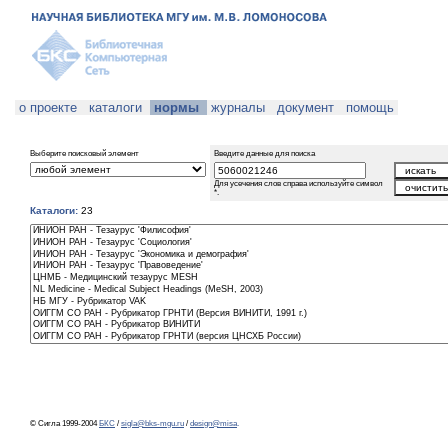
о проекте
каталоги
нормы
журналы
документ
помощь
Выберите поисковый элемент
Введите данные для поиска
Для усечения слов справа используйте символ
*.
Каталоги:
23
© Сигла 1999-2004
БКС
/
sigla@bks-mgu.ru
/
design@misa
.