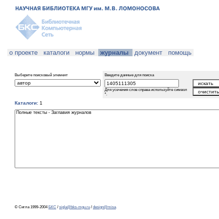
о проекте
каталоги
нормы
журналы
документ
помощь
Выберите поисковый элемент
Введите данные для поиска
Для усечения слов справа используйте символ
*.
Каталоги:
1
© Сигла 1999-2004
БКС
/
sigla@bks-mgu.ru
/
design@misa
.