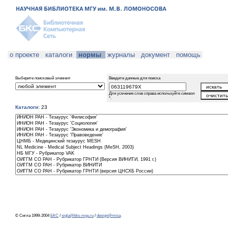
о проекте
каталоги
нормы
журналы
документ
помощь
Выберите поисковый элемент
Введите данные для поиска
Для усечения слов справа используйте символ
*.
Каталоги:
23
© Сигла 1999-2004
БКС
/
sigla@bks-mgu.ru
/
design@misa
.