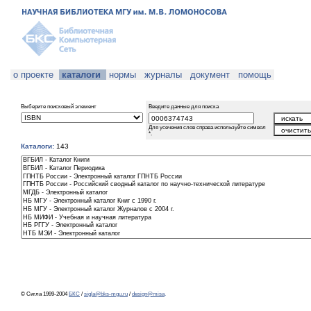
о проекте
каталоги
нормы
журналы
документ
помощь
Выберите поисковый элемент
Введите данные для поиска
Для усечения слов справа используйте символ
*.
Каталоги:
143
© Сигла 1999-2004
БКС
/
sigla@bks-mgu.ru
/
design@misa
.