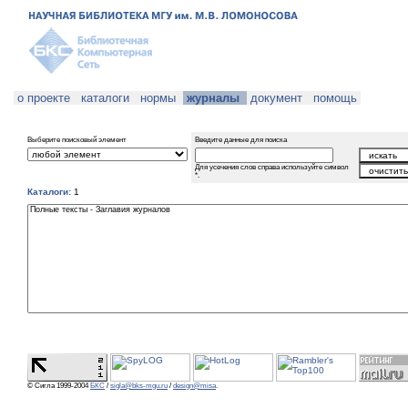
о проекте
каталоги
нормы
журналы
документ
помощь
Выберите поисковый элемент
Введите данные для поиска
Для усечения слов справа используйте символ
*.
Каталоги:
1
© Сигла 1999-2004
БКС
/
sigla@bks-mgu.ru
/
design@misa
.