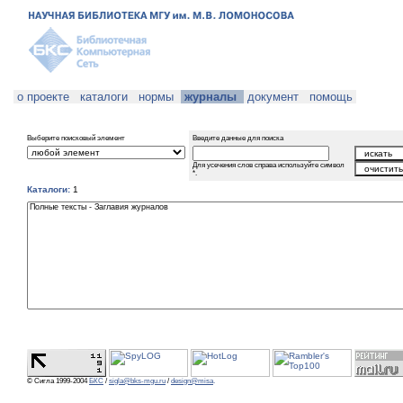
о проекте
каталоги
нормы
журналы
документ
помощь
Выберите поисковый элемент
Введите данные для поиска
Для усечения слов справа используйте символ
*.
Каталоги:
1
© Сигла 1999-2004
БКС
/
sigla@bks-mgu.ru
/
design@misa
.