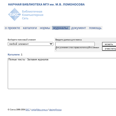
о проекте
каталоги
нормы
журналы
документ
помощь
Выберите поисковый элемент
Введите данные для поиска
Для усечения слов справа используйте символ
*.
Каталоги:
1
© Сигла 1999-2004
БКС
/
sigla@bks-mgu.ru
/
design@misa
.