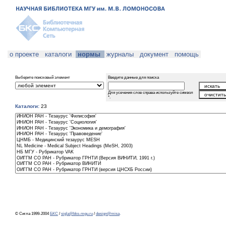
о проекте
каталоги
нормы
журналы
документ
помощь
Выберите поисковый элемент
Введите данные для поиска
Для усечения слов справа используйте символ
*.
Каталоги:
23
© Сигла 1999-2004
БКС
/
sigla@bks-mgu.ru
/
design@misa
.