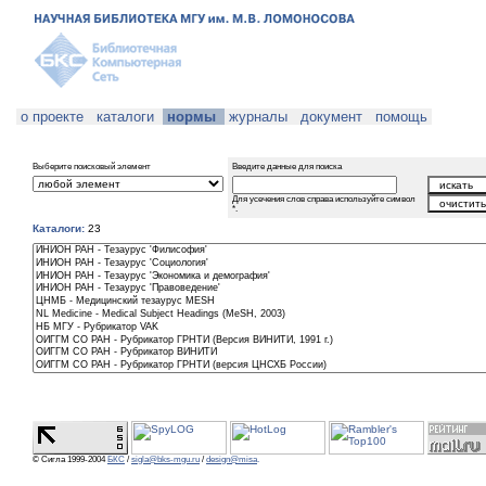
о проекте
каталоги
нормы
журналы
документ
помощь
Выберите поисковый элемент
Введите данные для поиска
Для усечения слов справа используйте символ
*.
Каталоги:
23
© Сигла 1999-2004
БКС
/
sigla@bks-mgu.ru
/
design@misa
.