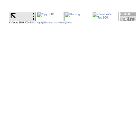
© Сигла 1999-2004
БКС
/
sigla@bks-mgu.ru
/
design@misa
.